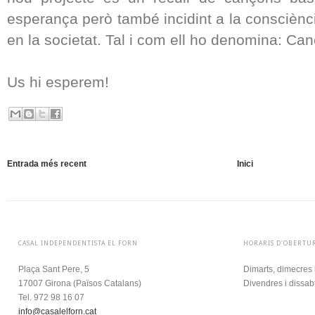
esperança però també incidint a la consciènci
en la societat. Tal i com ell ho denomina: Can
Us hi esperem!
Entrada més recent
Inici
CASAL INDEPENDENTISTA EL FORN
HORARIS D'OBERTU
Plaça Sant Pere, 5
Dimarts, dimecres 
17007 Girona (
Països Catalans)
Divendres i dissab
Tel. 972 98 16 07
info@casalelforn.cat
.