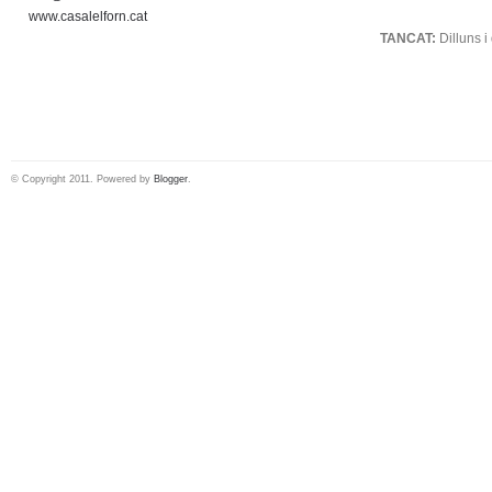
www.casalelforn.cat
TANCAT:
Dilluns 
© Copyright 2011. Powered by
Blogger
.