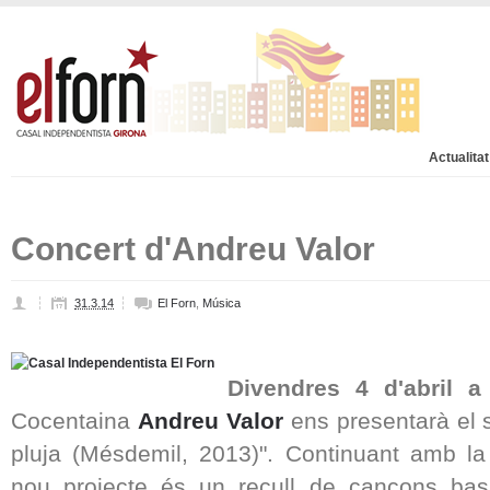
Actualitat
Concert d'Andreu Valor
31.3.14
El Forn
,
Música
Divendres 4 d'abril a
Cocentaina
Andreu Valor
ens presentarà el s
pluja (Mésdemil, 2013)". Continuant amb la 
nou projecte és un recull de cançons basa