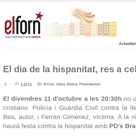
Actualitat
El dia de la hispanitat, res a ce
2.10.13
El Forn
,
Glosa
,
Música
,
Presentacions
El divendres 11 d'octubre a les 20:30h
no u
cristiano. Policia i Guàrdia Civil contra la 
Bea, autor, i Ferran Giménez, víctima. A la n
haurà festa contra la hispanitat amb
PD's Bra