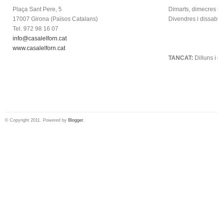
Plaça Sant Pere, 5
Dimarts, dimecres 
17007 Girona (
Països Catalans)
Divendres i dissab
Tel. 972 98 16 07
info@casalelforn.cat
.
www.casalelforn.cat
TANCAT:
Dilluns 
© Copyright 2011. Powered by
Blogger
.