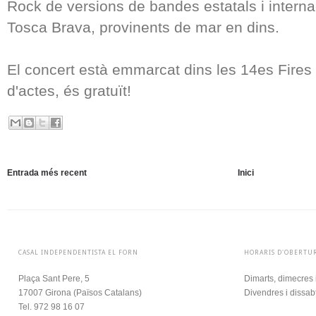
Rock de versions de bandes estatals i interna
Tosca Brava, provinents de mar en dins.
El concert està emmarcat dins les 14es Fires 
d'actes, és gratuït!
Entrada més recent
Inici
CASAL INDEPENDENTISTA EL FORN
HORARIS D'OBERTU
Plaça Sant Pere, 5
Dimarts, dimecres 
17007 Girona (
Països Catalans)
Divendres i dissab
Tel. 972 98 16 07