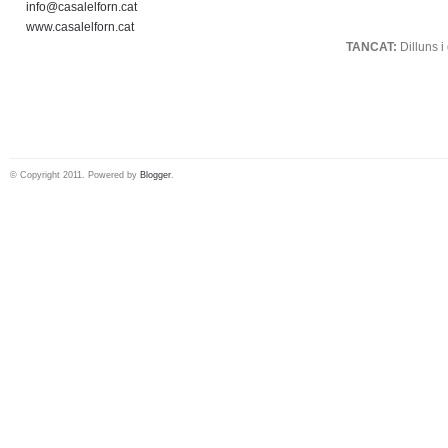
info@casalelforn.cat
.
www.casalelforn.cat
TANCAT:
Dilluns 
© Copyright 2011. Powered by
Blogger
.