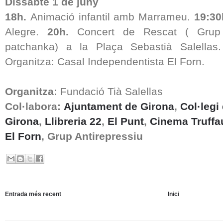
Dissabte 1 de juny
18h.
Animació infantil amb Marrameu.
19:3
Alegre.
20h.
Concert de Rescat ( Grup
patchanka) a la Plaça Sebastià Salellas
Organitza: Casal Independentista El Forn.
Organitza:
Fundació Tià Salellas
Col·labora:
Ajuntament de Girona
,
Col·legi
Girona
,
Llibreria 22
,
El Punt
,
Cinema Truffa
El Forn
, Grup Antirepressiu
Entrada més recent
Inici