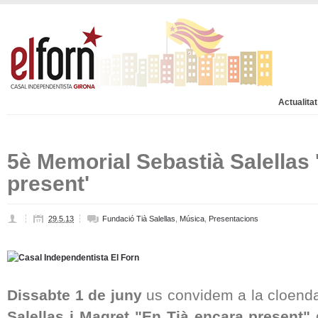
Actualitat
5è Memorial Sebastià Salellas 
present'
29.5.13
Fundació Tià Salellas
,
Música
,
Presentacions
Dissabte 1 de juny
us convidem a la cloend
Salellas i Magret "En Tià encara present"