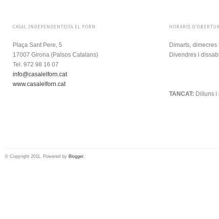
CASAL INDEPENDENTISTA EL FORN
HORARIS D'OBERTU
Plaça Sant Pere, 5
Dimarts, dimecres 
17007 Girona (
Països Catalans)
Divendres i dissab
Tel. 972 98 16 07
info@casalelforn.cat
.
www.casalelforn.cat
TANCAT:
Dilluns 
© Copyright 2011. Powered by
Blogger
.