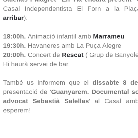
Casal Independentista El Forn
a la Plaç
arribar
):
18:00h.
Animació infantil amb
Marrameu
19:30h.
Havaneres amb La Puça Alegre
20:00h.
Concert de
Rescat
( Grup de Banyol
Hi haurà servei de bar.
També us informem que el
dissabte 8 de
presentació de '
Guanyarem. Documental sobr
advocat Sebastià Salellas
' al Casal amb
esperem!