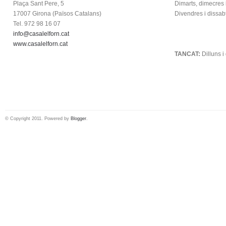
Plaça Sant Pere, 5
Dimarts, dimecres 
17007 Girona (
Països Catalans)
Divendres i dissab
Tel. 972 98 16 07
info@casalelforn.cat
.
www.casalelforn.cat
TANCAT:
Dilluns 
© Copyright 2011. Powered by
Blogger
.