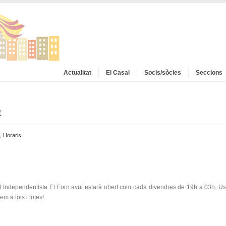
Actualitat
El Casal
Socis/sòcies
Seccions
t
,
Horaris
l Independentista El Forn avui estarà obert com cada divendres de 19h a 03h. Us
em a tots i totes!