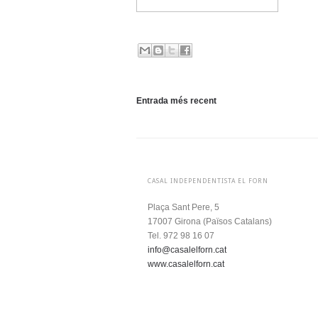
Entrada més recent
CASAL INDEPENDENTISTA EL FORN
Plaça Sant Pere, 5
17007 Girona (
Països Catalans)
Tel. 972 98 16 07
info@casalelforn.cat
www.casalelforn.cat