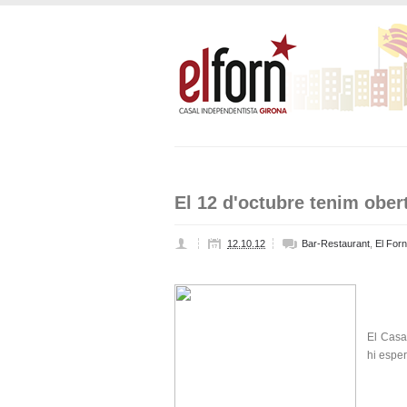
El 12 d'octubre tenim ober
12.10.12
Bar-Restaurant
,
El Forn
El Casa
hi esper