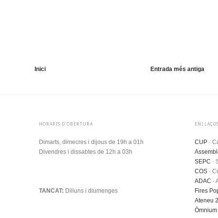
Inici
Entrada més antiga
HORARIS D'OBERTURA
ENLLAÇOS
Dimarts, dimecres i dijous de 19h a 01h
CUP
·
Ca
Divendres i dissabtes de 12h a 03h
Assemble
SEPC
· 
.
COS
· C
ADAC
· 
TANCAT:
Dilluns i diumenges
Fires Po
Ateneu 2
Òmnium 