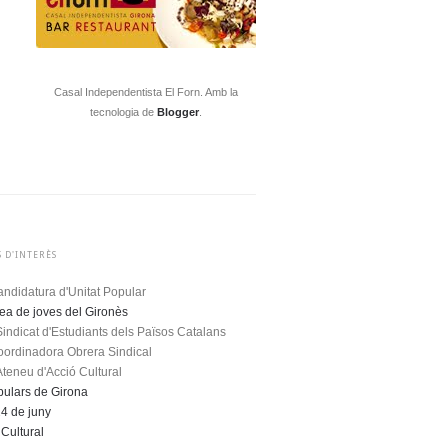
Casal Independentista El Forn. Amb la
tecnologia de
Blogger
.
 D'INTERÈS
ndidatura d'Unitat Popular
a de joves del Gironès
Sindicat d'Estudiants dels Països Catalans
oordinadora Obrera Sindical
Ateneu d'Acció Cultural
pulars de Girona
4 de juny
Cultural